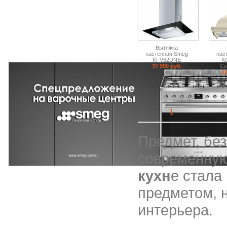
Вытяжка
настенная Smeg
нас
KFV62DNE
K
37 990 руб.
Се
12
1
Предмет, без
современную
кухн
е стала
предметом, 
интерьера.