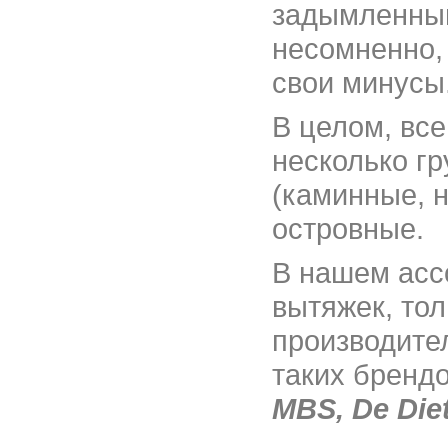
задымленный 
несомненно,
свои минусы
В целом, вс
несколько г
(каминные, 
островные.
В нашем асс
вытяжек, тол
производител
таких брендо
MBS, De Die