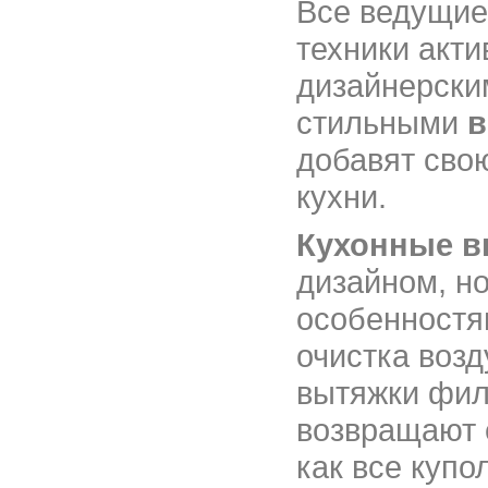
Все ведущие
техники акт
дизайнерски
стильными
в
добавят сво
кухни.
Кухонные в
дизайном, н
особенностя
очистка воз
вытяжки фил
возвращают е
как все куп