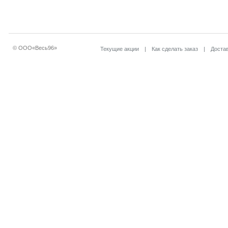
© ООО«Весь96»
Текущие акции
|
Как сделать заказ
|
Достав