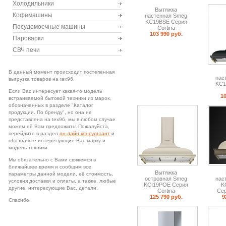
Холодильники
Вытяжка
Кофемашины
настенная Smeg
KC19BSE Серия
Посудомоечные машины
Cortina
103 990 руб.
Пароварки
СВЧ печи
В данный момент происходит постепенная
нас
выгрузка товаров на tex96.
KC1
Если Вас интересует какая-то модель
10
встраиваемой бытовой техники из марок,
обозначенных в разделе "Каталог
продукции. По бренду", но она не
представлена на tex96, мы в любом случае
можем еë Вам предложить! Пожалуйста,
перейдите в раздел
он-лайн консультант
и
обозначьте интересующие Вас марку и
модель техники.
Мы обязательно с Вами свяжемся в
ближайшее время и сообщим все
Вытяжка
параметры данной модели, еë стоимость,
островная Smeg
нас
условия доставки и оплаты, а также, любые
KCI19POE Серия
K
другие, интересующие Вас, детали.
Cortina
Сер
125 790 руб.
9
Спасибо!