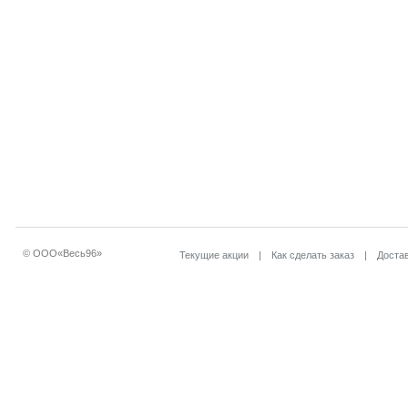
© ООО«Весь96»
Текущие акции
|
Как сделать заказ
|
Достав