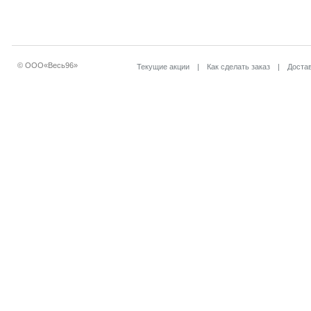
© ООО«Весь96»
Текущие акции
|
Как сделать заказ
|
Достав