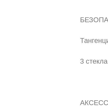
БЕЗОП
Тангенц
3 стекл
АКСЕСС