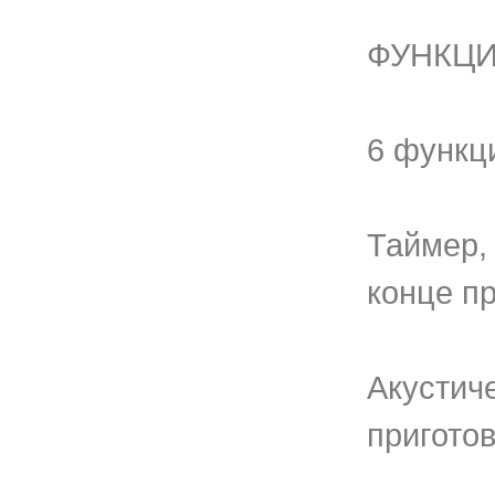
ФУНКЦИ
6 функц
Таймер,
конце п
Акустич
пригото