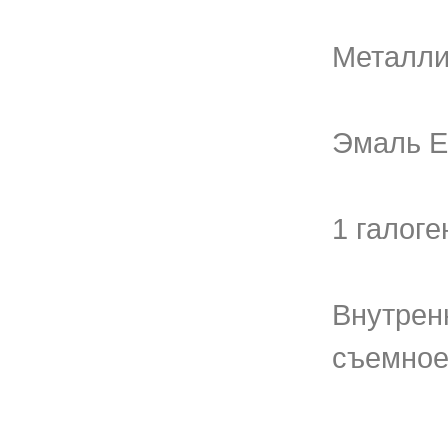
Металли
Эмаль E
1 галоге
Внутрен
съемно