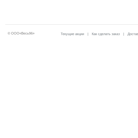
© ООО«Весь96»
Текущие акции
|
Как сделать заказ
|
Достав