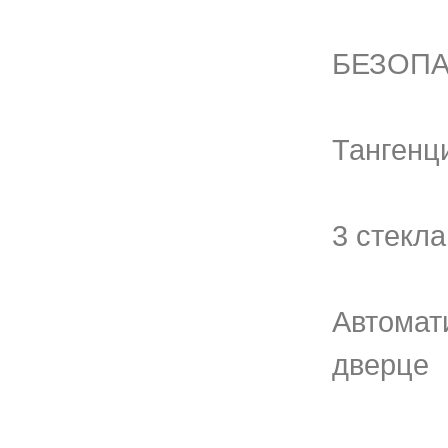
БЕЗОП
Тангенц
3 стекл
Автомат
дверце