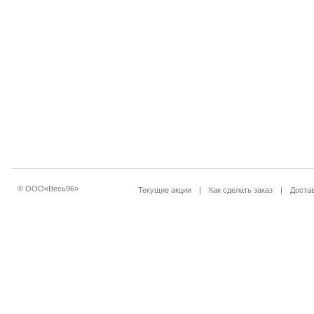
© ООО«Весь96»
Текущие акции
|
Как сделать заказ
|
Достав