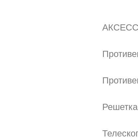
АКСЕСС
Противен
Противен
Решетка
Телеско