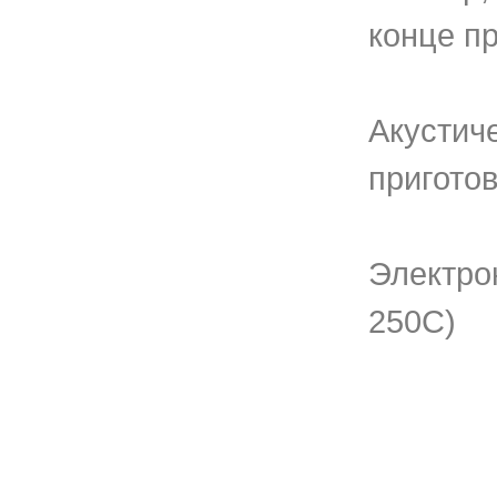
конце п
Акустич
пригото
Электро
250С)